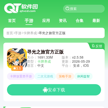
手游
首页
应用
资讯
合集
最新
首页
手游
卡牌养成
寻光之旅官方正版
反馈
寻光之旅官方正版
大小：
1691.33M
版本：
v2.5.58
类型：
卡牌养成
更新：
2026-05-29
语言：
中文
平台：
安卓，iOS
3.5
卡牌放置类手游
二次元游戏
策略手游
休闲益智
安卓下载