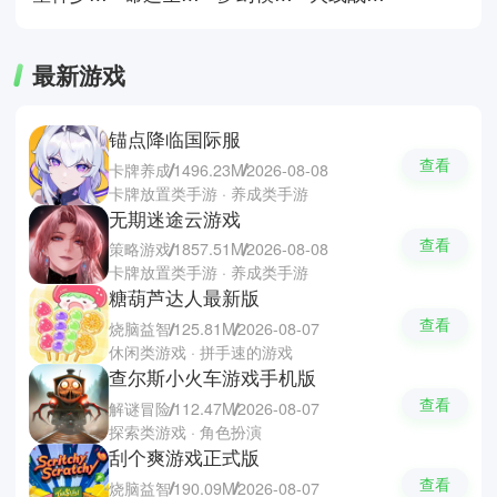
中了解该类型的发展路径与玩法差
异。
最新游戏
锚点降临国际服
查看
卡牌养成
1496.23M
2026-08-08
卡牌放置类手游 · 养成类手游
无期迷途云游戏
查看
策略游戏
1857.51M
2026-08-08
卡牌放置类手游 · 养成类手游
糖葫芦达人最新版
查看
烧脑益智
125.81M
2026-08-07
休闲类游戏 · 拼手速的游戏
查尔斯小火车游戏手机版
查看
解谜冒险
112.47M
2026-08-07
探索类游戏 · 角色扮演
刮个爽游戏正式版
查看
烧脑益智
190.09M
2026-08-07