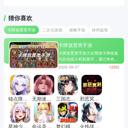
猜你喜欢
卡牌放置类手游
二次元游戏
策略手游
休闲益智
卡牌放置类手游
卡牌放置类手游大全围绕卡牌收集
与自动战斗机制展开，通过角色养
成与数值成长构建持续推进的游戏
2026-08-07
129
款
框架，整体强调轻操作与长期积累
之间的平衡关系。玩家通常依托阵
容配置、技能衔接与资源分配完成
关卡推进，在碎片时间中进行日常
养成与阶段调整，同时借助离线收
锚点降临国际服
无期迷途云游戏
三国志幻想大陆官方正版
邪恶冥刻手机版
益保持进度稳定延续，如放置奇
兵、剑与远征、闪烁之光等作品。
专题内容将整合常见的卡牌放置类
手游下载资源并保持持续更新，逐
步补充更多同类产品，方便用户集
星神少女官方版
命运圣契官方版
梦幻模拟战官方版
火线战姬手游