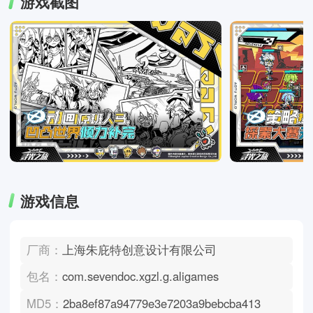
游戏截图
游戏信息
厂商：
上海朱庇特创意设计有限公司
包名：
com.sevendoc.xgzl.g.aligames
MD5：
2ba8ef87a94779e3e7203a9bebcba413