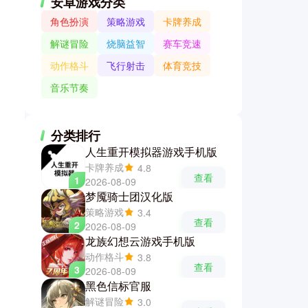
安卓游戏分类
角色扮演
策略游戏
卡牌养成
解谜冒险
烧脑益智
赛车竞速
动作格斗
飞行射击
体育竞技
音乐节奏
分类排行
人生重开模拟器游戏手机版
卡牌养成
4.8
查看
1
2026-08-09
梦魇骑士团汉化版
策略游戏
3.4
查看
2
2026-08-09
龙族幻想云游戏手机版
动作格斗
3.8
查看
3
2026-08-09
黑色信标官服
解谜冒险
3.0