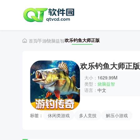
欢乐钓鱼大师正版
首页
手游
烧脑益智
欢乐钓鱼大师正版
大小：
1629.99M
类型：
烧脑益智
语言：
中文
标签：
休闲类游戏
多人竞技
解压小游戏