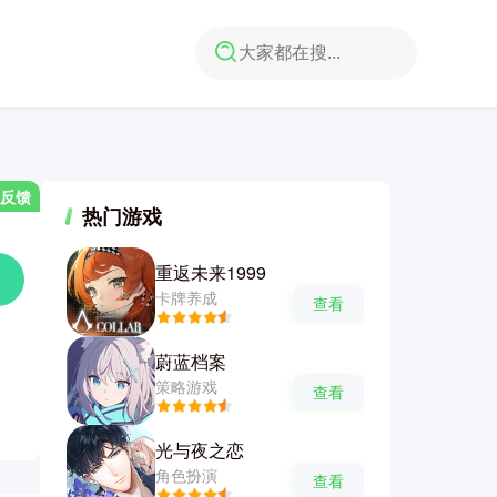
反馈
热门游戏
重返未来1999
卡牌养成
查看
蔚蓝档案
策略游戏
查看
光与夜之恋
角色扮演
查看