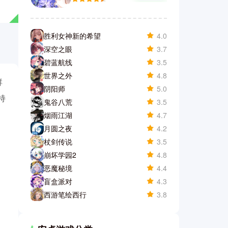
胜利女神新的希望
4.0
深空之眼
3.7
碧蓝航线
3.5
世界之外
4.8
群
阴阳师
5.0
持
鬼谷八荒
3.5
烟雨江湖
4.7
月圆之夜
4.2
杖剑传说
3.5
崩坏学园2
4.8
恶魔秘境
4.4
盲盒派对
4.3
西游笔绘西行
3.8