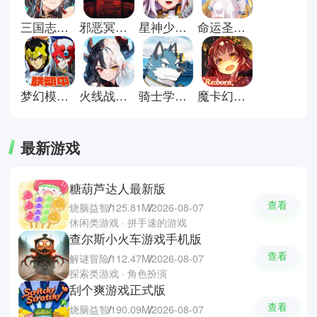
关卡推进，在碎片时间中进行日常
养成与阶段调整，同时借助离线收
三国志幻想大陆官方正版
邪恶冥刻手机版
星神少女官方版
命运圣契官方版
益保持进度稳定延续，如放置奇
兵、剑与远征、闪烁之光等作品。
专题内容将整合常见的卡牌放置类
手游下载资源并保持持续更新，逐
步补充更多同类产品，方便用户集
梦幻模拟战官方版
火线战姬手游
骑士学院中文版
魔卡幻想官方版
中了解该类型的发展路径与玩法差
异。
最新游戏
糖葫芦达人最新版
查看
烧脑益智
125.81M
2026-08-07
休闲类游戏 · 拼手速的游戏
查尔斯小火车游戏手机版
查看
解谜冒险
112.47M
2026-08-07
探索类游戏 · 角色扮演
刮个爽游戏正式版
查看
烧脑益智
190.09M
2026-08-07