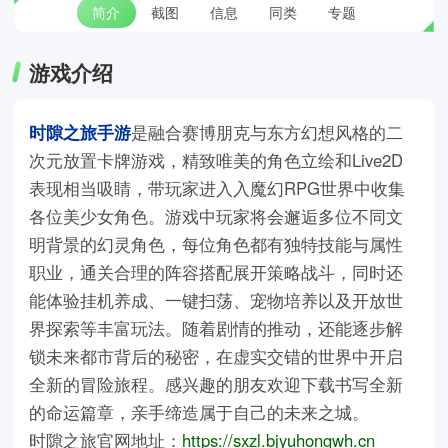
简介
截图
信息
同类
专题
游戏介绍
时隙之旅手游
是融合赛博朋克与东方幻想风格的二
次元放置卡牌游戏，精致唯美的角色立绘和Live2D
表现相当吸睛，带玩家进入入魔幻RPG世界中收集
各位美少女角色。游戏中玩家将会邂逅多位不同文
明背景的幻灵角色，每位角色都有独特技能与属性
职业，通关合理的阵容搭配展开策略战斗，同时还
能体验挂机养成、一键扫荡、宠物培养以及开放世
界探索等丰富玩法。随着剧情的推动，还能逐步解
锁未来都市背后的秘密，在虚实交错的世界中开启
全新的冒险旅程。感兴趣的朋友欢迎下载书写全新
的命运篇章，亲手缔造属于自己的未来之城。
时隙之旅官网地址：
https://sxzl.bjyuhongwh.cn