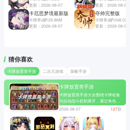
更新：2026-08-07
更新：2026-08-06
卡厄思梦境最新版
夺帅完整版
卡牌养成
129.86M
卡牌养成
1048.03
更新：2026-08-07
更新：2026-08-05
猜你喜欢
卡牌放置类手游
二次元游戏
策略手游
卡牌放置类手游
卡牌放置类手游大全围绕卡牌收集
与自动战斗机制展开，通过角色养
成与数值成长构建持续推进的游戏
2026-08-07
127
款
框架，整体强调轻操作与长期积累
之间的平衡关系。玩家通常依托阵
容配置、技能衔接与资源分配完成