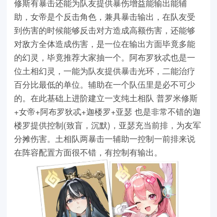
修斯有暴击还能为队友提供暴伤增益能输出能辅
助，女帝是个反击角色，兼具暴击输出，在队友受
到伤害的时候能够反击对方造成高额伤害，还能够
对敌方全体造成伤害，是一位在输出方面毕竟多能
的幻灵，毕竟推荐大家抽一个。阿布罗狄忒也是一
位土相幻灵，一能为队友提供暴击光环，二能治疗
百分比最低的单位。辅助在一个队伍里是必不可少
的。在此基础上进阶建立一支纯土相队 普罗米修斯
+女帝+阿布罗狄忒+迦楼罗+亚瑟 也是非常不错的迦
楼罗提供控制(致盲，沉默)，亚瑟充当前排，为友军
分摊伤害。土相队两暴击一辅助一控制一前排来说
在阵容配置方面很不错，有控制有输出。