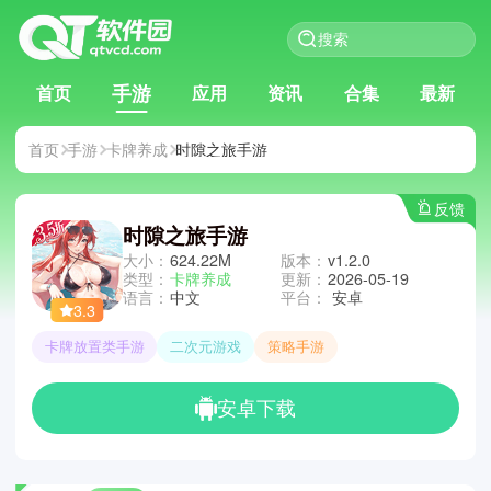
手游
首页
应用
资讯
合集
最新
首页
手游
卡牌养成
时隙之旅手游
反馈
时隙之旅手游
大小：
624.22M
版本：
v1.2.0
类型：
卡牌养成
更新：
2026-05-19
语言：
中文
平台：
安卓
3.3
卡牌放置类手游
二次元游戏
策略手游
安卓下载