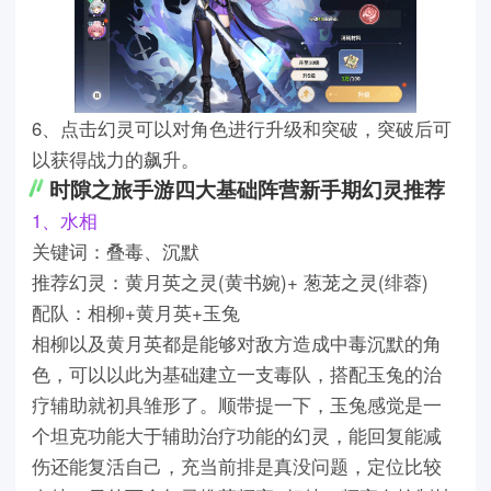
6、点击幻灵可以对角色进行升级和突破，突破后可
以获得战力的飙升。
时隙之旅手游四大基础阵营新手期幻灵推荐
1、水相
关键词：叠毒、沉默
推荐幻灵：黄月英之灵(黄书婉)+ 葱茏之灵(绯蓉)
配队：相柳+黄月英+玉兔
相柳以及黄月英都是能够对敌方造成中毒沉默的角
色，可以以此为基础建立一支毒队，搭配玉兔的治
疗辅助就初具雏形了。顺带提一下，玉兔感觉是一
个坦克功能大于辅助治疗功能的幻灵，能回复能减
伤还能复活自己，充当前排是真没问题，定位比较