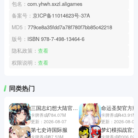
包名：
com.yhwh.sxzl.aligames
备案号：
京ICP备11014623号-37A
MD5：
779ce8a35fdd7a78f780f7bb85c42218
版号：
ISBN 978-7-498-13464-6
隐私政策：
查看
权限说明：
查看
同类热门
三国志幻想大陆官方正版
命运圣契官方版
卡牌养成
784.07M
卡牌养成
443.91M
更新：2026-08-07
更新：2026-08-06
第七史诗国际服
梦幻模拟战官方
卡牌养成
87.53M
卡牌养成
2006.02