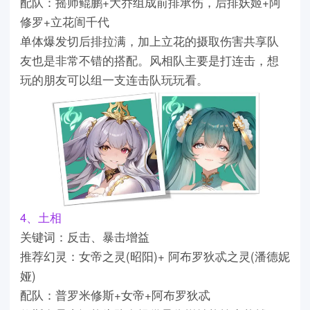
配队：摇师鲲鹏+大乔组成前排承伤，后排妖姬+阿
修罗+立花訚千代
单体爆发切后排拉满，加上立花的摄取伤害共享队
友也是非常不错的搭配。风相队主要是打连击，想
玩的朋友可以组一支连击队玩玩看。
4、土相
关键词：反击、暴击增益
推荐幻灵：女帝之灵(昭阳)+ 阿布罗狄忒之灵(潘德妮
娅)
配队：普罗米修斯+女帝+阿布罗狄忒