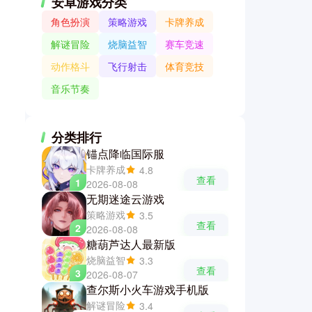
安卓游戏分类
角色扮演
策略游戏
卡牌养成
解谜冒险
烧脑益智
赛车竞速
动作格斗
飞行射击
体育竞技
音乐节奏
分类排行
锚点降临国际服
卡牌养成
4.8
查看
1
2026-08-08
无期迷途云游戏
策略游戏
3.5
查看
2
2026-08-08
糖葫芦达人最新版
烧脑益智
3.3
查看
3
2026-08-07
查尔斯小火车游戏手机版
解谜冒险
3.4