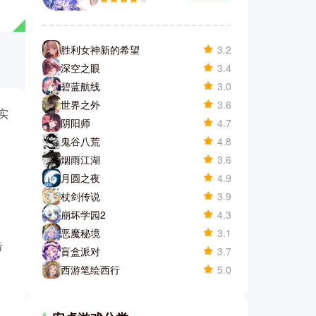
胜利女神新的希望
3.2
深空之眼
3.4
碧蓝航线
3.0
世界之外
3.6
实
阴阳师
4.7
鬼谷八荒
4.8
烟雨江湖
3.6
月圆之夜
4.9
杖剑传说
3.9
崩坏学园2
4.3
恶魔秘境
3.1
击
盲盒派对
3.7
西游笔绘西行
5.0