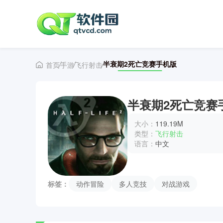
半衰期2死亡竞赛手机版
首页
手游
飞行射击
半衰期2死亡竞赛
大小：
119.19M
类型：
飞行射击
语言：
中文
标签：
动作冒险
多人竞技
对战游戏