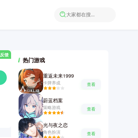
反馈
热门游戏
重返未来1999
卡牌养成
查看
蔚蓝档案
策略游戏
查看
光与夜之恋
角色扮演
查看