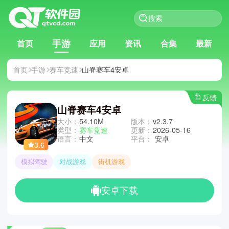
手游
首页
应用
资讯
合集
最新
首页
手游
赛车竞速
山脊赛车4安卓
反馈
山脊赛车4安卓
大小：
54.10M
版本：
v2.3.7
类型：
赛车竞速
更新：
2026-05-16
语言：
中文
平台：
安卓
3.6
模拟驾驶
对战游戏
街机游戏
安卓下载