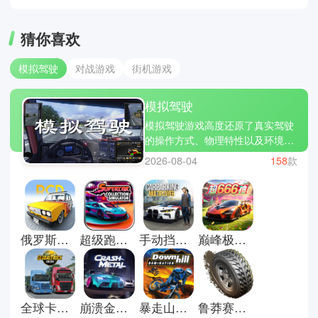
猜你喜欢
模拟驾驶
对战游戏
街机游戏
模拟驾驶
模拟驾驶游戏高度还原了真实驾驶
的操作方式、物理特性以及环境变
化，让你们体验汽车、卡车、火车
2026-08-04
158
款
还是飞机等的交通工具。游戏通常
提供丰富的驾驶任务，例如运输货
物、竞速挑战或完成特定路线任
务，同时也能够自由探索开放世界
地图。小编今天为你们带来这几款
俄罗斯汽车漂移中文版
超级跑车收藏模拟器手机版
手动挡停车场中文版
巅峰极速官方正版
真实又好玩的卡车之星、巴士模
拟、越野疯狂赛车等等，真实物理
引擎让你感受加速、刹车、转向和
碰撞等效果，多样化的交通工具与
模拟玩法增加互动性和长期可玩
全球卡车模拟器联机版
崩溃金属赛车中文版
暴走山地自行车手机版
鲁莽赛车3汉化版