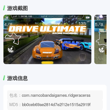
游戏截图
游戏信息
包名：
com.namcobandaigames.ridgeracerss
MD5：
bb0ceb69ae2814d7e2f12e1515a2919f