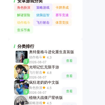
安卓游戏分类
角色扮演
策略游戏
卡牌养成
解谜冒险
烧脑益智
赛车竞速
动作格斗
飞行射击
体育竞技
音乐节奏
分类排行
奥特曼格斗进化重生直装版
动作格斗
4.3
查看
1
2026-08-07
光明记忆无限手游
飞行射击
4.8
查看
2
2026-08-07
疯狂老奶奶中文版
角色扮演
4.5
查看
3
2026-08-07
植物大战僵尸星铁版
策略游戏
4.5