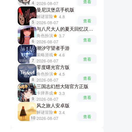
查看
4
2026-08-07
曼尼汉堡店手机版
解谜冒险
4.8
查看
5
2026-08-07
与八尺大人的夏天回忆汉化游戏
角色扮演
3.7
查看
6
2026-08-07
潮汐守望者手游
策略游戏
4.6
查看
7
2026-08-07
零度曙光官方版
角色扮演
4.5
查看
8
2026-08-07
三国志幻想大陆官方正版
卡牌养成
3.3
查看
9
2026-08-07
风之旅人安卓版
解谜冒险
3.4
查看
10
2026-08-07