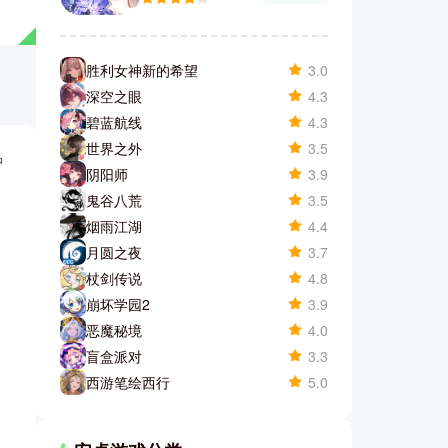
胜利女神新的希望
3.0
深空之眼
4.3
碧蓝航线
4.3
世界之外
3.5
种
阴阳师
3.9
鬼谷八荒
3.5
烟雨江湖
4.4
月圆之夜
3.7
杖剑传说
4.8
崩坏学园2
3.9
恶魔秘境
4.0
盲盒派对
3.3
西游笔绘西行
5.0