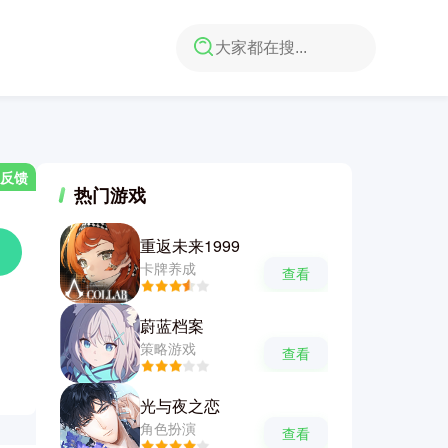
反馈
热门游戏
重返未来1999
卡牌养成
查看
蔚蓝档案
策略游戏
查看
光与夜之恋
角色扮演
查看