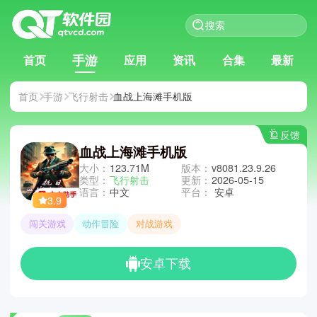
手游
首页
应用
资讯
合集
最新
首页
手游
飞行射击
血战上海滩手机版
反馈
血战上海滩手机版
大小：
123.71M
版本：
v8081.23.9.26
类型：
飞行射击
更新：
2026-05-15
语言：
中文
平台：
安卓
3.9
闯关游戏
动作冒险
对战游戏
安卓下载