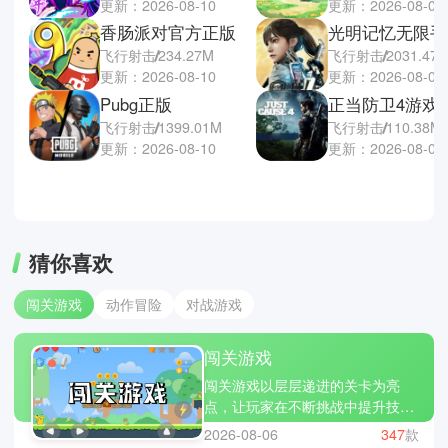
更新：2026-08-10
更新：2026-08-07
香肠派对官方正版
光明记忆无限手
飞行射击
234.27M
飞行射击
2031.47
更新：2026-08-10
更新：2026-08-07
Pubg正版
正当防卫4游戏
飞行射击
1399.01M
飞行射击
110.38M
更新：2026-08-10
更新：2026-08-07
猜你喜欢
闯关游戏
动作冒险
对战游戏
闯关游戏
闯关游戏以层层递进的关卡为亮
点，让玩家在不断挑战中提升技
巧。每一关都有不同的设计与难
2026-08-06
347
款
度，需要灵活应对。成功通关带来