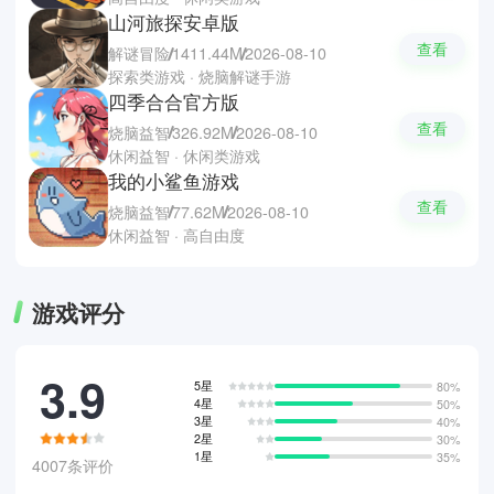
山河旅探安卓版
查看
解谜冒险
1411.44M
2026-08-10
探索类游戏 · 烧脑解谜手游
四季合合官方版
查看
烧脑益智
326.92M
2026-08-10
休闲益智 · 休闲类游戏
我的小鲨鱼游戏
查看
烧脑益智
77.62M
2026-08-10
休闲益智 · 高自由度
游戏评分
3.9
5星
80%
4星
50%
3星
40%
2星
30%
1星
35%
4007条评价