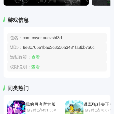
游戏信息
包名：
com.cayer.xuezsht3d
MD5：
6e3c705e1bae3c6550a3481fa8bb7a0c
隐私政策：
查看
权限说明：
查看
同类热门
我的勇者官方版
逃离鸭科夫正版
飞行射击
1431.55M
飞行射击
278.07M