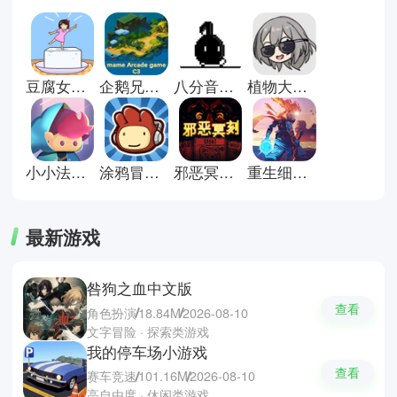
的成就感，使人愿意不断尝试。操
作简单却富有变化，适合利用碎片
时间体验，是许多人日常放松的选
择。这里有些闯关游戏推荐；植物
豆腐女孩小游戏
企鹅兄弟手机版
八分音符酱正版
植物大战僵尸星铁版
大战僵尸2，音跃球球和玩具爆
破。
小小法师小游戏
涂鸦冒险家安卓版
邪恶冥刻手机版
重生细胞官方正版
最新游戏
咎狗之血中文版
查看
角色扮演
18.84M
2026-08-10
文字冒险 · 探索类游戏
我的停车场小游戏
查看
赛车竞速
101.16M
2026-08-10
高自由度 · 休闲类游戏