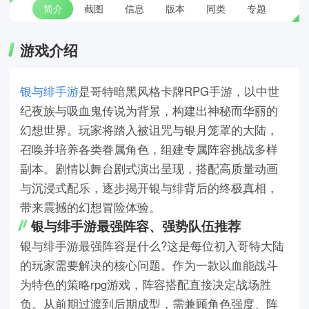
简介
截图
信息
版本
同类
专题
游戏介绍
银与绯手游
是哥特暗黑风格卡牌RPG手游，以中世
纪夜族与吸血鬼传说为背景，构建出神秘而华丽的
幻想世界。玩家将踏入被诅咒与银月笼罩的大陆，
召唤并培养各类眷属角色，组建专属阵容挑战多样
副本。剧情以舞台剧式演出呈现，搭配高质量动画
与沉浸式配乐，逐步揭开银与绯背后的终极真相，
带来震撼的幻想冒险体验。
银与绯手游最强阵容、强势队伍推荐
银与绯手游最强阵容是什么?这是每位初入哥特大陆
的玩家需要解决的核心问题。作为一款以血能战斗
为特色的策略rpg游戏，阵容搭配直接决定战场胜
负。从前期过渡到后期成型，需兼顾角色强度、阵