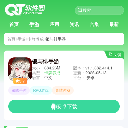
手游
首页
应用
资讯
合集
最新
首页
手游
卡牌养成
银与绯手游
反馈
银与绯手游
大小：
684.26M
版本：
v1.1.382.414.1
类型：
卡牌养成
更新：
2026-05-13
语言：
中文
平台：
安卓
3.7
策略手游
RPG游戏
剧情游戏
安卓下载