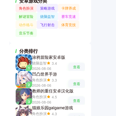
安卓游戏分类
角色扮演
策略游戏
卡牌养成
解谜冒险
烧脑益智
赛车竞速
动作格斗
飞行射击
体育竞技
音乐节奏
分类排行
涂鸦冒险家安卓版
烧脑益智
3.4
查看
1
2026-08-06
凹凸世界手游
角色扮演
3.3
查看
2
2026-08-06
教师的重任安卓汉化版
角色扮演
4.5
查看
3
2026-08-06
猫娘乐园galgame游戏
角色扮演
4.3