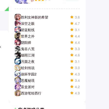
胜利女神新的希望
3.6
深空之眼
4.7
碧蓝航线
3.1
世界之外
4.4
阴阳师
4.4
争
鬼谷八荒
3.3
烟雨江湖
4.6
月圆之夜
3.1
杖剑传说
3.0
崩坏学园2
4.3
恶魔秘境
3.4
盲盒派对
4.2
西游笔绘西行
4.9