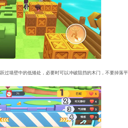
跃过墙壁中的低矮处，必要时可以冲破阻挡的木门，不要掉落平