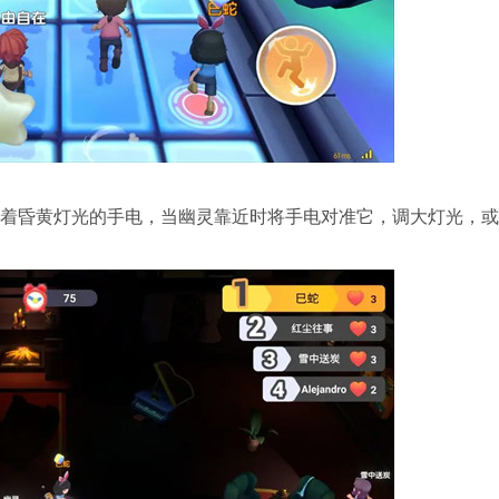
着昏黄灯光的手电，当幽灵靠近时将手电对准它，调大灯光，或