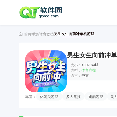
男生女生向前冲单机游戏
首页
手游
体育竞技
男生女生向前冲单
大小：
1097.64M
类型：
体育竞技
语言：
中文
标签：
休闲类游戏
多人竞技
跑酷游戏
对