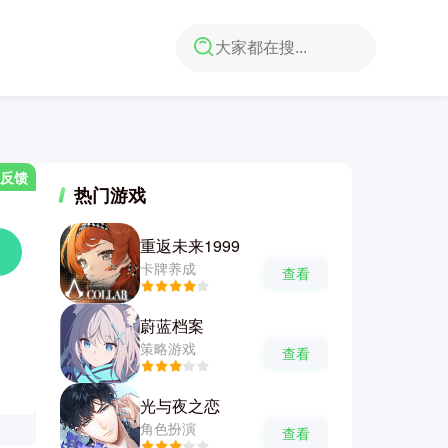
反馈
热门游戏
重返未来1999
卡牌养成
查看
蔚蓝档案
策略游戏
查看
光与夜之恋
角色扮演
查看