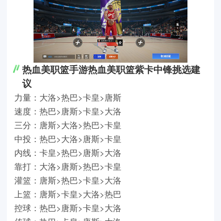
热血美职篮手游热血美职篮紫卡中锋挑选建
议
力量：大洛>热巴>卡皇>唐斯
速度：热巴>唐斯>卡皇>大洛
三分：唐斯>大洛>热巴>卡皇
中投：热巴>大洛>唐斯>卡皇
内线：卡皇>热巴>唐斯>大洛
靠打：大洛>唐斯>热巴>卡皇
灌篮：唐斯>热巴>卡皇>大洛
上篮：唐斯>卡皇>大洛>热巴
控球：热巴>唐斯>卡皇>大洛