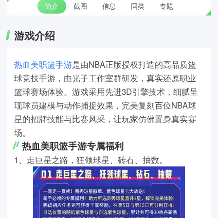
简介
截图
信息
同类
专题
游戏介绍
热血美职篮手游
是由NBA正版授权打造的高品质篮
球竞技手游，由光子工作室群研发，真实还原职业
篮球赛场体验。游戏采用先进3D引擎技术，细腻呈
现球员建模与动作捕捉效果，完美复刻百位NBA球
星的招牌技能与比赛风采，让玩家仿佛置身真实赛
场。
热血美职篮手游专属福利
1、走巨星之路，狂领球星、砖石、抽数。