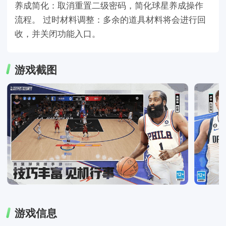
养成简化：取消重置二级密码，简化球星养成操作
流程。 过时材料调整：多余的道具材料将会进行回
收，并关闭功能入口。
游戏截图
游戏信息