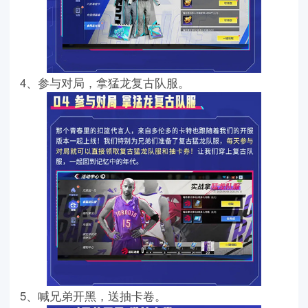
4、参与对局，拿猛龙复古队服。
5、喊兄弟开黑，送抽卡卷。