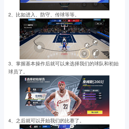
2、比如进入、防守、传球等等。
3、掌握基本操作后就可以来选择我们的球队和初始
球员了。
4、之后就可以开始我们的比赛了。