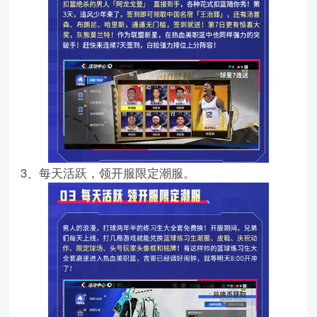
3、每天活跃，领开服限定潮服。