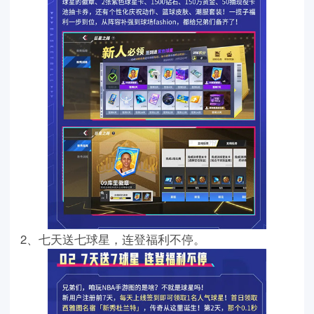
2、七天送七球星，连登福利不停。