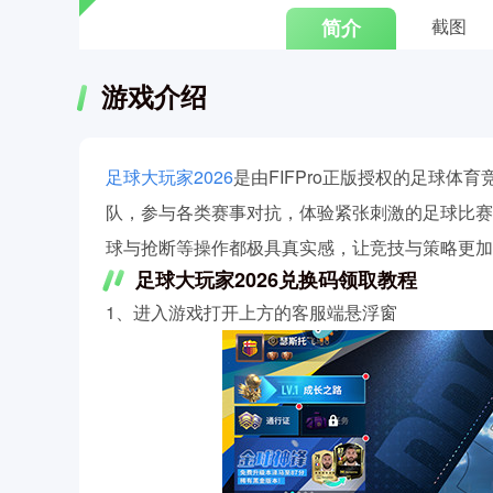
简介
截图
游戏介绍
足球大玩家2026
是由FIFPro正版授权的足球
队，参与各类赛事对抗，体验紧张刺激的足球比赛
球与抢断等操作都极具真实感，让竞技与策略更加
足球大玩家2026兑换码领取教程
1、进入游戏打开上方的客服端悬浮窗