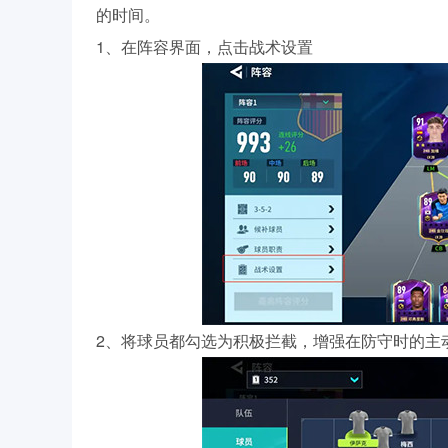
的时间。
1、在阵容界面，点击战术设置
2、将球员都勾选为积极拦截，增强在防守时的主