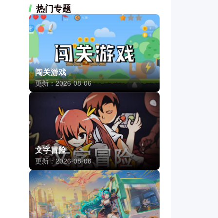
热门专题
闯关游戏
更新：2026-08-06
文字冒险
更新：2026-08-06