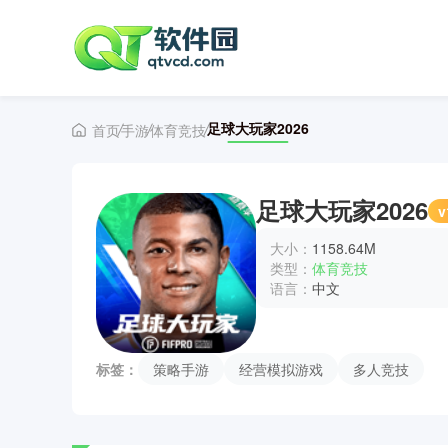
足球大玩家2026
首页
手游
体育竞技
足球大玩家2026
v
大小：
1158.64M
类型：
体育竞技
语言：
中文
标签：
策略手游
经营模拟游戏
多人竞技