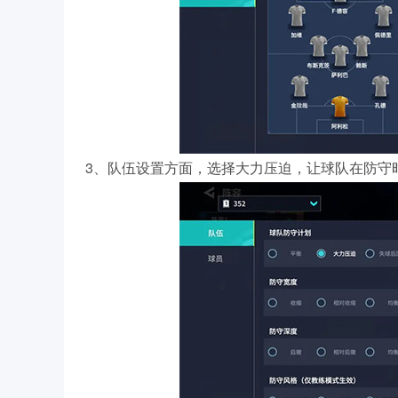
3、队伍设置方面，选择大力压迫，让球队在防守