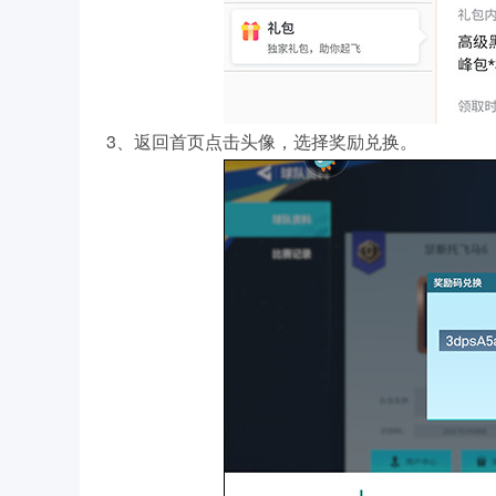
3、返回首页点击头像，选择奖励兑换。