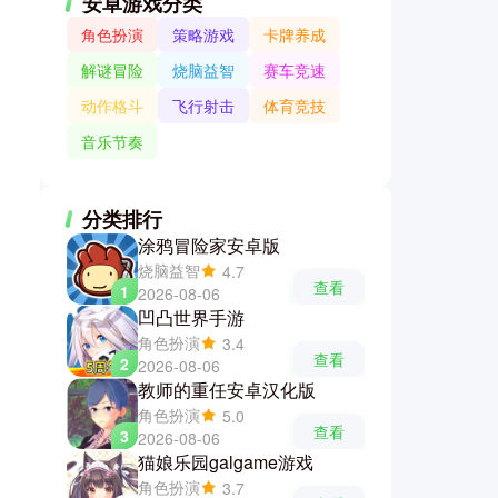
安卓游戏分类
角色扮演
策略游戏
卡牌养成
解谜冒险
烧脑益智
赛车竞速
动作格斗
飞行射击
体育竞技
音乐节奏
分类排行
涂鸦冒险家安卓版
烧脑益智
4.7
查看
1
2026-08-06
凹凸世界手游
角色扮演
3.4
查看
2
2026-08-06
教师的重任安卓汉化版
角色扮演
5.0
查看
3
2026-08-06
猫娘乐园galgame游戏
角色扮演
3.7