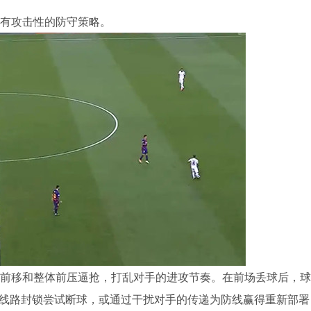
有攻击性的防守策略。
前移和整体前压逼抢，打乱对手的进攻节奏。在前场丢球后，球
压和线路封锁尝试断球，或通过干扰对手的传递为防线赢得重新部署