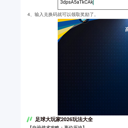
4、输入兑换码就可以领取奖励了。
足球大玩家2026玩法大全
【自设战术攻略：高位压迫】