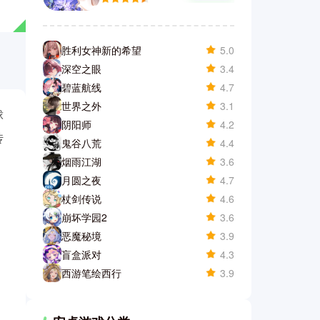
胜利女神新的希望
5.0
深空之眼
3.4
碧蓝航线
4.7
世界之外
3.1
球
阴阳师
4.2
传
鬼谷八荒
4.4
烟雨江湖
3.6
月圆之夜
4.7
杖剑传说
4.6
崩坏学园2
3.6
恶魔秘境
3.9
盲盒派对
4.3
西游笔绘西行
3.9