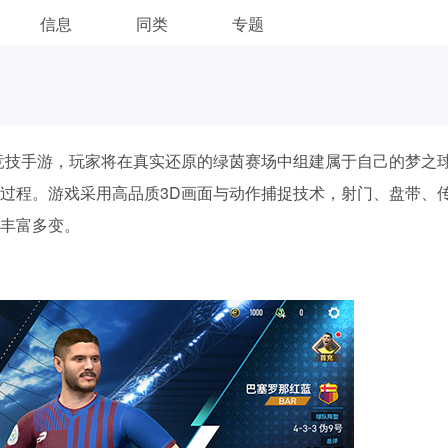
信息
同类
专题
体育竞技手游，玩家将在真实还原的绿茵赛场中组建属于自己的梦之
过程。游戏采用高品质3D画面与动作捕捉技术，射门、盘带、
丰富多变。