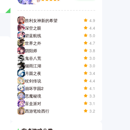
胜利女神新的希望
4.9
深空之眼
4.4
碧蓝航线
5.0
世界之外
4.7
阴阳师
3.8
鬼谷八荒
3.0
烟雨江湖
3.0
月圆之夜
3.4
杖剑传说
4.4
崩坏学园2
4.1
恶魔秘境
3.3
盲盒派对
3.1
西游笔绘西行
3.2