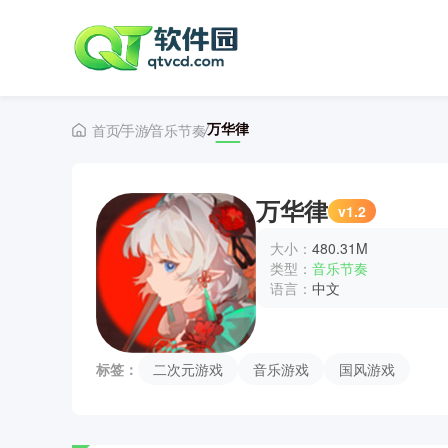
万华律
首页
手游
音乐节奏
万华律
v1.2
大小：
480.31M
类型：
音乐节奏
语言：
中文
标签：
二次元游戏
音乐游戏
国风游戏