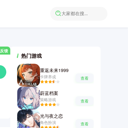
反馈
热门游戏
重返未来1999
卡牌养成
查看
蔚蓝档案
策略游戏
查看
光与夜之恋
角色扮演
查看