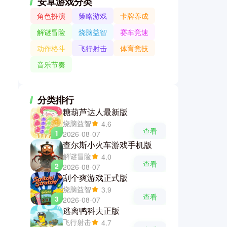
安卓游戏分类
角色扮演
策略游戏
卡牌养成
解谜冒险
烧脑益智
赛车竞速
动作格斗
飞行射击
体育竞技
音乐节奏
分类排行
糖葫芦达人最新版
烧脑益智
4.6
查看
1
2026-08-07
查尔斯小火车游戏手机版
解谜冒险
4.0
查看
2
2026-08-07
刮个爽游戏正式版
烧脑益智
3.9
查看
3
2026-08-07
逃离鸭科夫正版
飞行射击
4.7