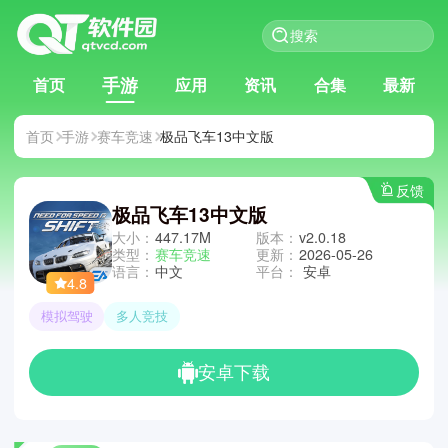
手游
首页
应用
资讯
合集
最新
首页
手游
赛车竞速
极品飞车13中文版
反馈
极品飞车13中文版
大小：
447.17M
版本：
v2.0.18
类型：
赛车竞速
更新：
2026-05-26
语言：
中文
平台：
安卓
4.8
模拟驾驶
多人竞技
安卓下载