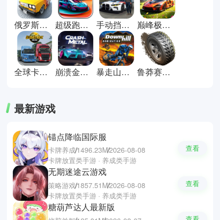
务，同时也能够自由探索开放世界
地图。小编今天为你们带来这几款
俄罗斯汽车漂移中文版
超级跑车收藏模拟器手机版
手动挡停车场中文版
巅峰极速官方正版
真实又好玩的卡车之星、巴士模
拟、越野疯狂赛车等等，真实物理
引擎让你感受加速、刹车、转向和
碰撞等效果，多样化的交通工具与
模拟玩法增加互动性和长期可玩
全球卡车模拟器联机版
崩溃金属赛车中文版
暴走山地自行车手机版
鲁莽赛车3汉化版
性。
最新游戏
锚点降临国际服
查看
卡牌养成
1496.23M
2026-08-08
卡牌放置类手游 · 养成类手游
无期迷途云游戏
查看
策略游戏
1857.51M
2026-08-08
卡牌放置类手游 · 养成类手游
糖葫芦达人最新版
查看