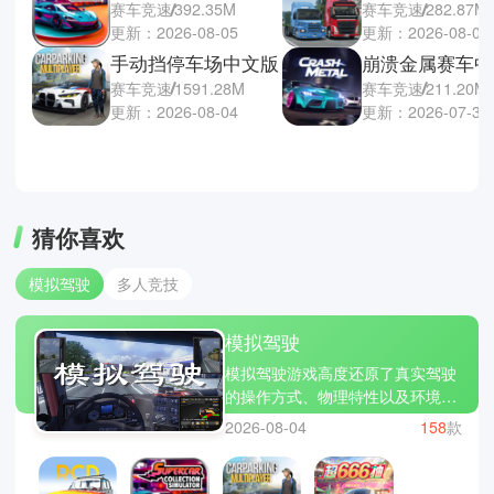
赛车竞速
392.35M
赛车竞速
282.87M
更新：2026-08-05
更新：2026-08-03
手动挡停车场中文版
崩溃金属赛车中
赛车竞速
1591.28M
赛车竞速
211.20M
更新：2026-08-04
更新：2026-07-30
猜你喜欢
模拟驾驶
多人竞技
模拟驾驶
模拟驾驶游戏高度还原了真实驾驶
的操作方式、物理特性以及环境变
化，让你们体验汽车、卡车、火车
2026-08-04
158
款
还是飞机等的交通工具。游戏通常
提供丰富的驾驶任务，例如运输货
物、竞速挑战或完成特定路线任