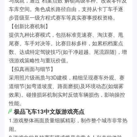
与成就，通过“档案点数”解锁高级车种、改装零件及
车库空间。角色成长路径自由，支持从卡丁车手逐
步晋级至一级方程式赛车等真实赛事授权资格。
【创新比赛机制】
提供九种比赛模式，包括标准竞速赛、淘汰赛、甩
尾赛、车手对决等。比赛目标多样，如累积档案点
数、达成特定驾驶技巧(如干净超越、尾流跟随)，增
强游戏策略性与重玩价值。
【拟真画面与细节】
采用照片级画质与3D建模，精细呈现赛车外观、赛
道细节(如弯道坡度、路面磨损)及环境动态(如烟雾
效果)。碰撞损坏机制实时反馈车辆损伤，影响操控
性能。
极品飞车13中文版游戏亮点
1.游戏整体画面质量细腻精彩，制作整个城市非常热
闹。